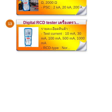
Ω, 2000 Ω
- PSC : 2 kA, 20 kA, 200 A
...
Digital RCD tester เครื่องตรว...
13
รายละเอียดสินค้า :
- Test current : 10 mA, 30
mA, 100 mA, 500 mA, 1000
mA
- RCD-type : Nor...