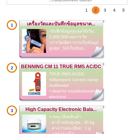
-20mA(process signal)
-ย่านวัดแรงดันไฟ AC/DC 0.01-300 V
1
2
3
4
5
-ย่านวัดความต้านทานไฟฟ้า 0.1-500,000 โอห์ม
เครื่องวัดและบันทึกข้อมูลขนาด...
1
-บันทึกข้อมูลสูงสุดได้เกิน :
2,000,000 ผลการวัด
-การวัด/อัตราการเก็บข้อมูล
สูงสุด : 50/เก็บข้อม...
BENNING CM 11 TRUE RMS AC/DC
2
TRUE RMS AC/DC
...
milliampere current clamp
multimeter
• ideal for troubleshooting in
electrical ...
High Capacity Electronic Bala...
3
รายละเอียดสินค้า :
- ค่าน้ำหนักสูงสุด : 30 kg
- ค่าความละเอียด : 1 g
- แหล่งจ่ายไฟ :...