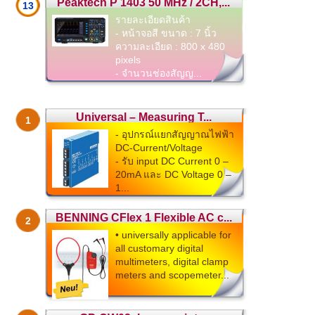
Peaktech P 1403 50 MHz / 2CH,...
13
รายละเอียดสินค้า
- หน้าจอสี ขนาด : 7 นิ้ว
ความละเอียด : 800 x 480
pixels
- จำนวนช่องสัญญ...
Universal – Measuring T...
1
- อุปกรณ์แยกสัญญาณไฟฟ้า
DC-Current/Voltage
- รับ input DC Current 0 –
20mA และ DC Voltage 0 –
1...
BENNING CFlex 1 Flexible AC c...
2
• universally applicable for
all customary digital
multimeters, digital clamp
meters and scopemeter...