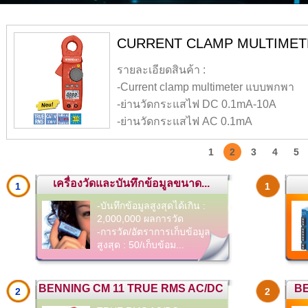
CURRENT CLAMP MULTIMETE
รายละเอียดสินค้า :
-Current clamp multimeter แบบพกพา
-ย่านวัดกระแสไฟ DC 0.1mA-10A
-ย่านวัดกระแสไฟ AC 0.1mA
-20mA(process signal)
1
2
3
4
5
-ย่านวัดแรงดันไฟ AC/DC 0.01-300 V
-ย่านวัดความต้านทานไฟฟ้า 0.1-500,000 โอห์ม
เครื่องวัดและบันทึกข้อมูลขนาด...
1
1
-บันทึกข้อมูลสูงสุดได้เกิน :
2,000,000 ผลการวัด
-การวัด/อัตราการเก็บข้อมูล
สูงสุด : 50/เก็บข้อม...
BENNING CM 11 TRUE RMS AC/DC
BE
2
2
...