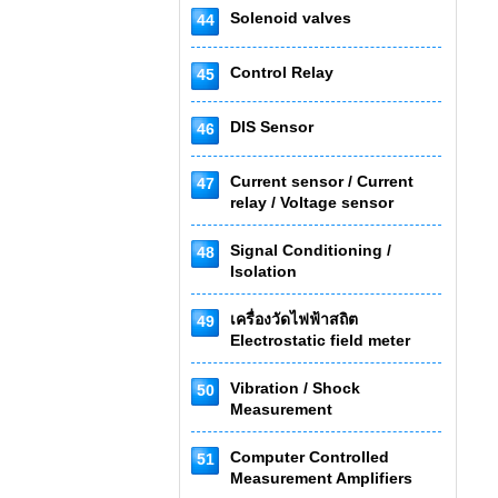
Solenoid valves
44
Control Relay
45
DIS Sensor
46
Current sensor / Current
47
relay / Voltage sensor
Signal Conditioning /
48
Isolation
เครื่องวัดไฟฟ้าสถิต
49
Electrostatic field meter
Vibration / Shock
50
Measurement
Computer Controlled
51
Measurement Amplifiers