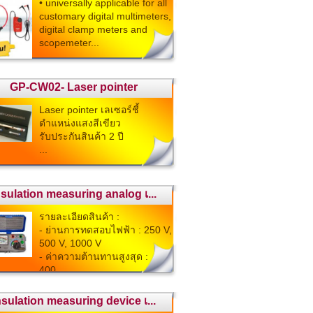
• universally applicable for all
customary digital multimeters,
digital clamp meters and
scopemeter...
GP-CW02- Laser pointer
...
Laser pointer เลเซอร์ชี้
ตำแหน่งแสงสีเขียว
รับประกันสินค้า 2 ปี
...
nsulation measuring analog เ...
รายละเอียดสินค้า :
- ย่านการทดสอบไฟฟ้า : 250 V,
500 V, 1000 V
- ค่าความต้านทานสูงสุด :
400...
nsulation measuring device เ...