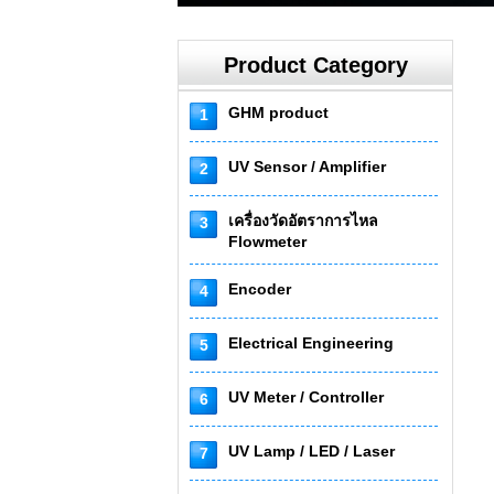
Product Category
GHM product
1
UV Sensor / Amplifier
2
เครื่องวัดอัตราการไหล
3
Flowmeter
Encoder
4
Electrical Engineering
5
UV Meter / Controller
6
UV Lamp / LED / Laser
7